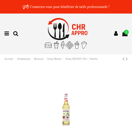
🕫
Connectez-vous pour bénéficier de tarifs professionnels !
0
Accueil
Alimentaire
Boisson
Sirop Monin
Sirop MONIN 70cl - Vanille