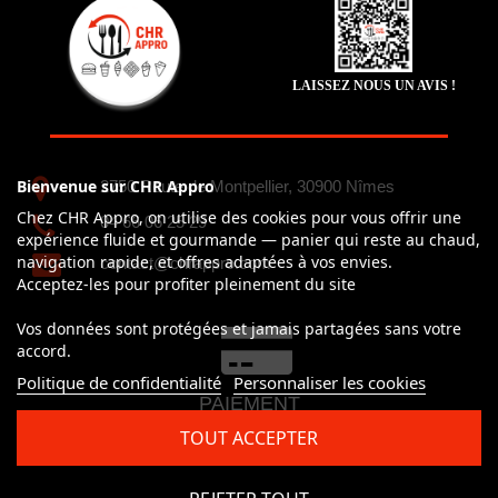
LAISSEZ NOUS UN AVIS !
Bienvenue sur CHR Appro
2750 Route de Montpellier, 30900 Nîmes
Chez CHR Appro, on utilise des cookies pour vous offrir une
04 66 06 25 29
expérience fluide et gourmande — panier qui reste au chaud,
navigation rapide, et offres adaptées à vos envies.
contact@chrappro.com
Acceptez-les pour profiter pleinement du site
Vos données sont protégées et jamais partagées sans votre
accord.
Politique de confidentialité
Personnaliser les cookies
PAIEMENT
100% simple et sécurisé
TOUT ACCEPTER
CB, Visa, Mastercard, Paypal