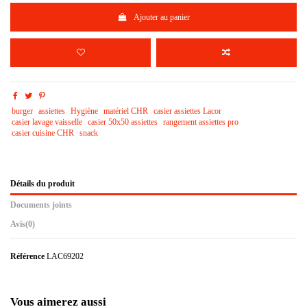
Ajouter au panier
burger
assiettes
Hygiène
matériel CHR
casier assiettes Lacor
casier lavage vaisselle
casier 50x50 assiettes
rangement assiettes pro
casier cuisine CHR
snack
Détails du produit
Documents joints
Avis
(0)
Référence
LAC69202
Vous aimerez aussi