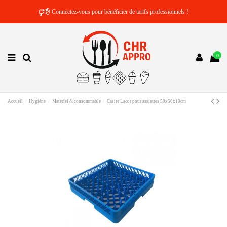
🕫
Connectez-vous pour bénéficier de tarifs professionnels !
0
Accueil
Hygiène
Matériel & consommable
Casier Lacor pour assiettes 50x50x10cm