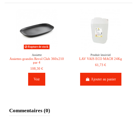
Rupture de stock
Assiette
Produit lessiviel
Assiettes grandes Revol Club 360x210
LAV VAIS ECO MACH 24Kg
par 4
61,73 €
108,30 €
Voir
Ajouter au panier
Commentaires (0)