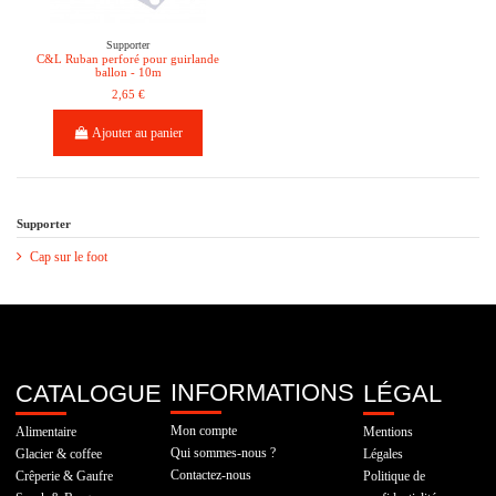
Supporter
C&L Ruban perforé pour guirlande
ballon - 10m
2,65 €
Ajouter au panier
Supporter
Cap sur le foot
INFORMATIONS
CATALOGUE
LÉGAL
Mon compte
Alimentaire
Mentions
Qui sommes-nous ?
Glacier & coffee
Légales
Contactez-nous
Crêperie & Gaufre
Politique de