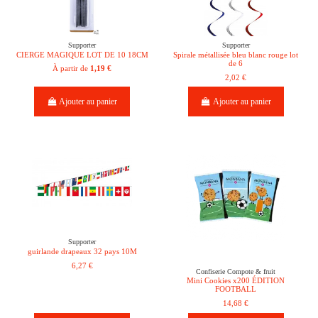
Supporter
Supporter
CIERGE MAGIQUE LOT DE 10 18CM
Spirale métallisée bleu blanc rouge lot
de 6
À partir de
1,19 €
2,02 €
Ajouter au panier
Ajouter au panier
Supporter
guirlande drapeaux 32 pays 10M
6,27 €
Confiserie Compote & fruit
Mini Cookies x200 ÉDITION
FOOTBALL
14,68 €