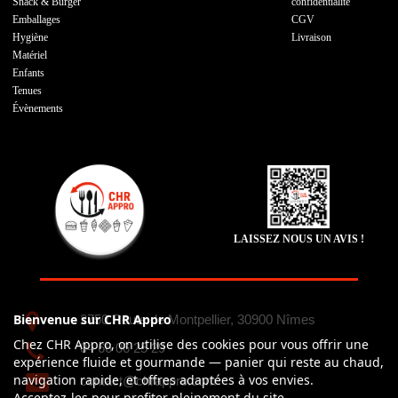
Snack & Burger
confidentialité
Emballages
CGV
Hygiène
Livraison
Matériel
Enfants
Tenues
Évènements
LAISSEZ NOUS UN AVIS !
Bienvenue sur CHR Appro
2750 Route de Montpellier, 30900 Nîmes
Chez CHR Appro, on utilise des cookies pour vous offrir une
04 66 06 25 29
expérience fluide et gourmande — panier qui reste au chaud,
navigation rapide, et offres adaptées à vos envies.
contact@chrappro.com
Acceptez-les pour profiter pleinement du site