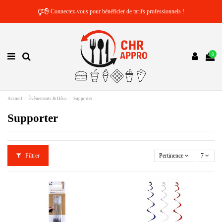
🕫
Connectez-vous pour bénéficier de tarifs professionnels !
0
Accueil
Évènements & Déco
Supporter
Supporter
Filtrer
Pertinence
7