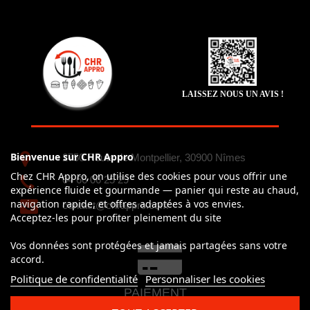
LAISSEZ NOUS UN AVIS !
Bienvenue sur CHR Appro
2750 Route de Montpellier, 30900 Nîmes
Chez CHR Appro, on utilise des cookies pour vous offrir une
04 66 06 25 29
expérience fluide et gourmande — panier qui reste au chaud,
navigation rapide, et offres adaptées à vos envies.
contact@chrappro.com
Acceptez-les pour profiter pleinement du site
Vos données sont protégées et jamais partagées sans votre
accord.
Politique de confidentialité
Personnaliser les cookies
PAIEMENT
100% simple et sécurisé