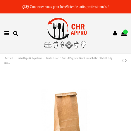
🕫
Connectez-vous pour bénéficier de tarifs professionnels !
0
Accueil
Emballage & Papeterie
Boîte & sac
Sac SOS grand Kraft brun 320x160x390 39g
x350