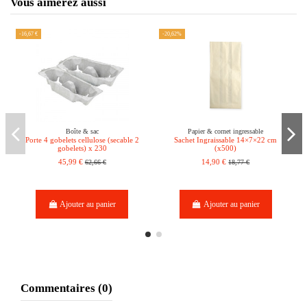
Vous aimerez aussi
-16,67 €
-20,62%
Boîte & sac
Papier & cornet ingressable
Porte 4 gobelets cellulose (secable 2
Sachet Ingraissable 14×7×22 cm
gobelets) x 230
(x500)
45,99 €
62,66 €
14,90 €
18,77 €
Ajouter au panier
Ajouter au panier
Commentaires (0)