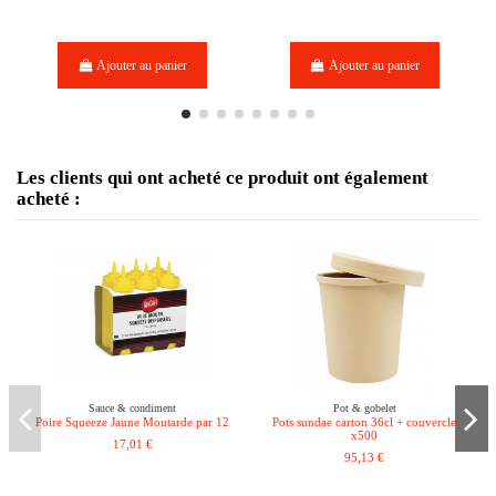
Ajouter au panier
Ajouter au panier
Les clients qui ont acheté ce produit ont également
acheté :
Sauce & condiment
Pot & gobelet
Poire Squeeze Jaune Moutarde par 12
Pots sundae carton 36cl + couvercle
x500
17,01 €
95,13 €