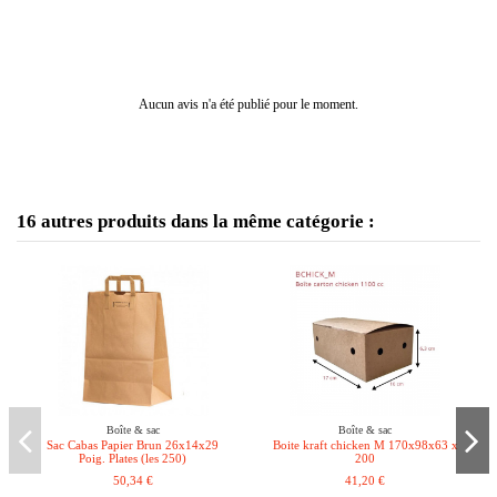
Aucun avis n'a été publié pour le moment.
16 autres produits dans la même catégorie :
Boîte & sac
Boîte & sac
Sac Cabas Papier Brun 26x14x29
Boite kraft chicken M 170x98x63 x
Poig. Plates (les 250)
200
50,34 €
41,20 €