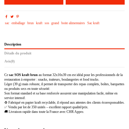
sac
emballage
brun
kraft
sos
grand
boite alimentaires
Sac kraft
Description
Détails du produit
Avis
(0)
Ce
sac SOS kraft brun
au format 32x16x39 cm est idéal pour les professionnels de la
restauration à emporter : snacks, traiteurs, boulangeries et food trucks.
Léger (39 g) mais robuste, il permet de transporter des repas complets, boîtes, barquettes
ou produits secs en toute sécurité.
Son format standard et sa base renforcée assurent une manipulation facile, même en
service intensif.
♻️ Fabriqué en papier kraft recyclable, il répond aux attentes des clients écoresponsables.
✅ Vendu par lot de 350 unités – excellent rapport qualité/prix.
🚚 Livraison rapide dans toute la France avec CHR Appro.