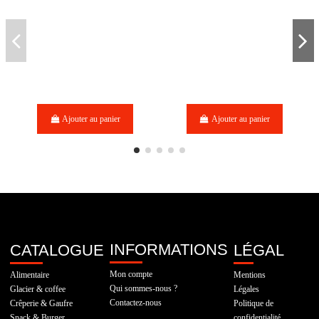
Ajouter au panier
Ajouter au panier
INFORMATIONS
CATALOGUE
LÉGAL
Mon compte
Alimentaire
Mentions
Qui sommes-nous ?
Glacier & coffee
Légales
Contactez-nous
Crêperie & Gaufre
Politique de
Snack & Burger
confidentialité