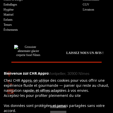
Emballages
CGV
Hygiène
Livraison
Matériel
Enfants
Tenues
Évènements
LAISSEZ NOUS UN AVIS !
Bienvenue sur CHR Appro
2750 Route de Montpellier, 30900 Nîmes
Chez CHR Appro, on utilise des cookies pour vous offrir une
04 66 06 25 29
expérience fluide et gourmande — panier qui reste au chaud,
navigation rapide, et offres adaptées à vos envies.
contact@chrappro.com
Acceptez-les pour profiter pleinement du site
Vos données sont protégées et jamais partagées sans votre
accord.