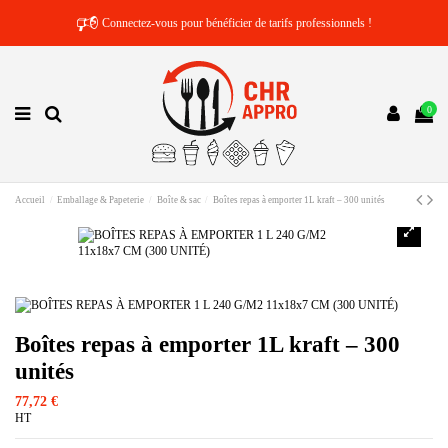
🕫
Connectez-vous pour bénéficier de tarifs professionnels !
0
Accueil
Emballage & Papeterie
Boîte & sac
Boîtes repas à emporter 1L kraft – 300 unités
Boîtes repas à emporter 1L kraft – 300
unités
77,72 €
HT