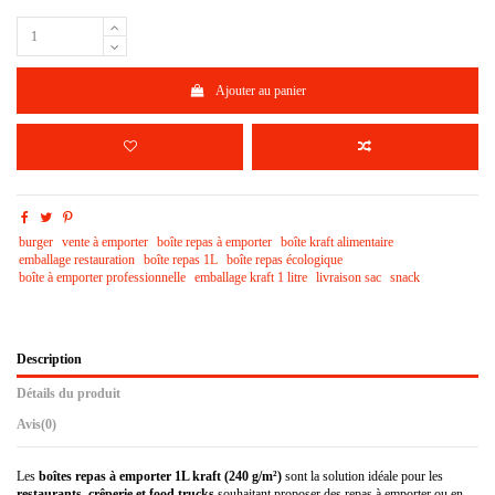
Ajouter au panier
burger
vente à emporter
boîte repas à emporter
boîte kraft alimentaire
emballage restauration
boîte repas 1L
boîte repas écologique
boîte à emporter professionnelle
emballage kraft 1 litre
livraison sac
snack
Description
Détails du produit
Avis
(0)
Les
boîtes repas à emporter 1L kraft (240 g/m²)
sont la solution idéale pour les
restaurants, crêperie et food trucks
souhaitant proposer des repas à emporter ou en