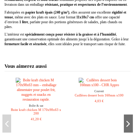
livraison dans un emballage
résistant, pratique et respectueux de l’environnement
.
Fabriquées en
papier kraft épais (240 g/m²)
, elles assurent une excellente
rigidité et
tenue
, même avec des plats en sauce. Leur format
11x18x7 cm
offre une capacité
d’environ
1 litre
, parfaite pour des portions généreuses de salades, plats chauds ou
pâtes.
L’intérieur est
spécialement conçu pour résister à la graisse et à l’humidité
,
garantissant une conservation optimale des aliments jusqu’à la dégustation. Grâce à leur
fermeture facile et sécurisée
, elles sont idéales pour le transport sans risque de fuite.
Vous aimerez aussi
Couvert
Cuillères dessert bois 160mm x100
4,03 €
Boîte & sac
Boite kraft chicken M 170x98x63 x
200
41,20 €