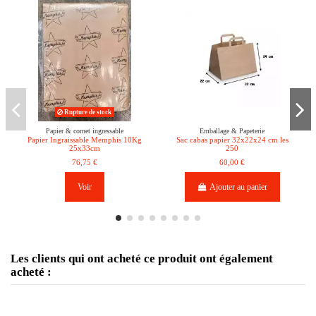
Rupture de stock
Papier & cornet ingressable
Emballage & Papeterie
Papier Ingraissable Memphis 10Kg
Sac cabas papier 32x22x24 cm les
25x33cm
250
76,75 €
60,00 €
Voir
Ajouter au panier
Les clients qui ont acheté ce produit ont également
acheté :