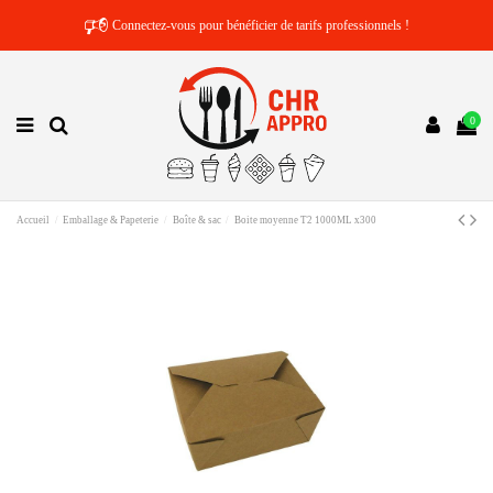
🕫
Connectez-vous pour bénéficier de tarifs professionnels !
0
Accueil
Emballage & Papeterie
Boîte & sac
Boite moyenne T2 1000ML x300