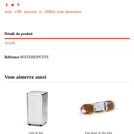
boite
x300
moyenne
t2
1000ml
boite alimentaires
Détails du produit
Avis
(0)
Référence
BOITEBIOPETITE
Vous aimerez aussi
Salle & Bar
Pain Buns & Hot Dog