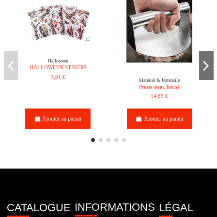
Halloween
HALLOWEEN STIKERS
3,01 €
Matériel & Ustensile
Presse steak haché
14,85 €
Ajouter au panier
Ajouter au panier
INFORMATIONS
CATALOGUE
LÉGAL