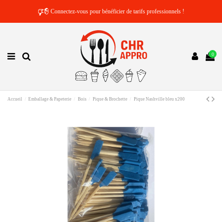
🕫
Connectez-vous pour bénéficier de tarifs professionnels !
0
Accueil
Emballage & Papeterie
Bois
Pique & Brochette
Pique Nashville bleu x200