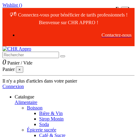
Wishlist (
)
Error!
×
🕫
Connectez-vous pour bénéficier de tarifs professionnels !
🕫
Connectez-vous pour bénéficier de tarifs professionnels !
Bienvenue sur CHR APPRO !
Vous bénéficiez de tarifs professionnels !
Contactez-nous
0
Panier
/
Vide
Panier
×
Il n'y a plus d'articles dans votre panier
Connexion
Catalogue
Alimentaire
Boisson
Bière & Vin
Sirop Monin
Soda
Épicerie sucrée
Café & Sucre