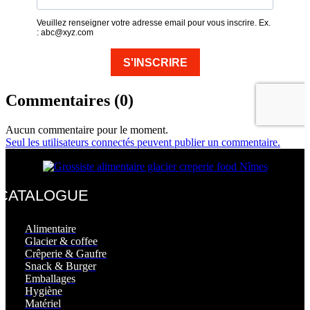
Commentaires (0)
Aucun commentaire pour le moment.
Seul les utilisateurs connectés peuvent publier un commentaire.
CATALOGUE
Alimentaire
Glacier & coffee
Crêperie & Gaufre
Snack & Burger
Emballages
Hygiène
Matériel