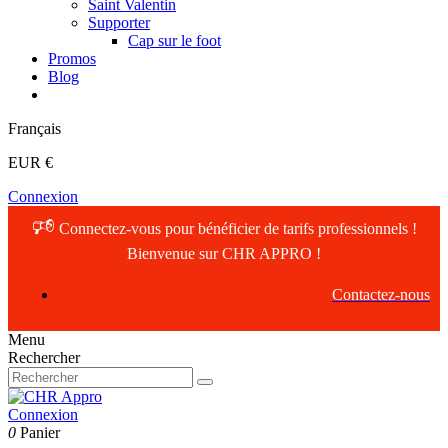
Saint Valentin
Supporter
Cap sur le foot
Promos
Blog
Français
EUR €
Connexion
🕫
Connectez-vous pour bénéficier de tarifs professionnels !
🕫
Connectez-vous pour bénéficier de tarifs professionnels !
Bienvenue sur CHR APPRO !
Vous bénéficiez de tarifs professionnels !
Contactez-nous
Menu
Rechercher
Connexion
0
Panier