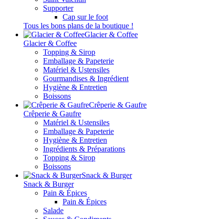
Supporter
Cap sur le foot
Tous les bons plans de la boutique !
Glacier & Coffee
Glacier & Coffee
Topping & Sirop
Emballage & Papeterie
Matériel & Ustensiles
Gourmandises & Ingrédient
Hygiène & Entretien
Boissons
Crêperie & Gaufre
Crêperie & Gaufre
Matériel & Ustensiles
Emballage & Papeterie
Hygiène & Entretien
Ingrédients & Préparations
Topping & Sirop
Boissons
Snack & Burger
Snack & Burger
Pain & Épices
Pain & Épices
Salade