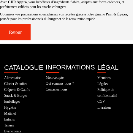
Avec
CHR Appro
, vous bénéficiez d’ingrédients fiables, adaptés aux fortes cadences, et
parfaitement calibrés pour les snacks et burgers.
Optimisez vos préparations et enrichissez vos recettes grâce à notre gamme
Pain & Épices
,
pensée pour les professionnels du burger et de la restauration rapide.
Retour
INFORMATIONS
CATALOGUE
LÉGAL
Mon compte
Alimentaire
Mentions
Qui sommes-nous ?
Glacier & coffee
Légales
Contactez-nous
Crêperie & Gaufre
Politique de
Snack & Burger
confidentialité
Emballages
CGV
Hygiène
Livraison
Matériel
Enfants
Tenues
Évènements