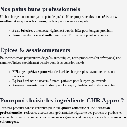
Nos pains buns professionnels
Un bon burger commence par un pain de qualité. Nous proposons des buns
résistants,
moelleux et adaptés à la cuisson
, parfaits pour un service rapide.
Buns briochés
: moelleux, légèrement sucrés, idéal pour burgers premium.
Pains résistants à la chauffe
pour éviter l’effritement pendant le service.
Épices & assaisonnements
Pour enrichir vos préparations de goûts authentiques, nous proposons (ou prévoyons) une
gamme d'épices spécialement pensée pour la restauration rapide :
Mélanges spéciaux pour viande hachée
: burgers plus savoureux, cuisson
maîtrisée.
Épices barbecue
: saveurs fumées, parfaites pour burgers gourmands.
Assaisonnements pour frites
: paprika, cajun, cheddar, selon disponibilités.
Pourquoi choisir les ingrédients CHR Appro ?
Tous nos produits sont sélectionnés pour une
qualité constante
et une
utilisation
professionnelle
: résistance à la cuisson, goût maîtrisé, régularité des portions et praticité en
cuisine. Nos pains comme nos assaisonnements garantissent une expérience client
savoureuse
et homogène
.