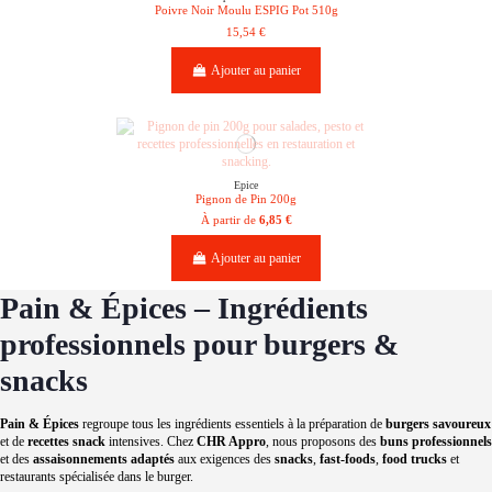
Poivre Noir Moulu ESPIG Pot 510g
15,54 €
Ajouter au panier
Epice
Pignon de Pin 200g
À partir de
6,85 €
Ajouter au panier
Pain & Épices – Ingrédients
professionnels pour burgers &
snacks
Pain & Épices
regroupe tous les ingrédients essentiels à la préparation de
burgers savoureux
et de
recettes snack
intensives. Chez
CHR Appro
, nous proposons des
buns professionnels
et des
assaisonnements adaptés
aux exigences des
snacks
,
fast-foods
,
food trucks
et
restaurants spécialisée dans le burger.