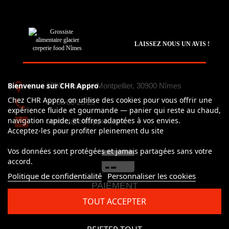
LAISSEZ NOUS UN AVIS !
Bienvenue sur CHR Appro
2750 Route de Montpellier, 30900 Nîmes
Chez CHR Appro, on utilise des cookies pour vous offrir une
04 66 06 25 29
expérience fluide et gourmande — panier qui reste au chaud,
navigation rapide, et offres adaptées à vos envies.
contact@chrappro.com
Acceptez-les pour profiter pleinement du site
Vos données sont protégées et jamais partagées sans votre
accord.
Politique de confidentialité
Personnaliser les cookies
PAIEMENT
100% simple et sécurisé
TOUT ACCEPTER
CB, Visa, Mastercard, Paypal