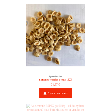
Épicerie salée
noisettes toastées demis 1KG
21,97 €
Ajouter au panier