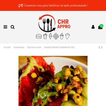
🕫
Connectez-vous pour bénéficier de tarifs professionnels !
0
Accueil
Alimentaire
Épicerie sucrée
Amande Hachée Caramélisée 1KG