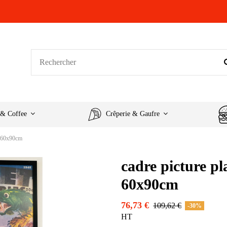
 & Coffee
Crêperie & Gaufre
5 60x90cm
cadre picture pl
60x90cm
76,73 €
109,62 €
-30%
HT