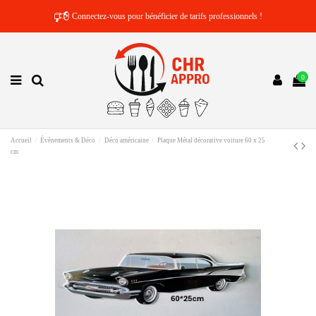
🕫
Connectez-vous pour bénéficier de tarifs professionnels !
0
Accueil
Évènements & Déco
Déco américaine
Plaque Métal décorative voiture 60 x 25
cm