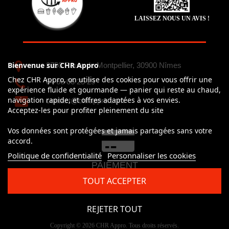
LAISSEZ NOUS UN AVIS !
Bienvenue sur CHR Appro
2750 Route de Montpellier, 30900 Nîmes
Chez CHR Appro, on utilise des cookies pour vous offrir une
04 66 06 25 29
expérience fluide et gourmande — panier qui reste au chaud,
navigation rapide, et offres adaptées à vos envies.
contact@chrappro.com
Acceptez-les pour profiter pleinement du site
Vos données sont protégées et jamais partagées sans votre
accord.
Politique de confidentialité
Personnaliser les cookies
PAIEMENT
100% simple et sécurisé
TOUT ACCEPTER
CB, Visa, Mastercard, Paypal
REJETER TOUT
Copyright © 2026 CHR Appro. Tous droits réservés.