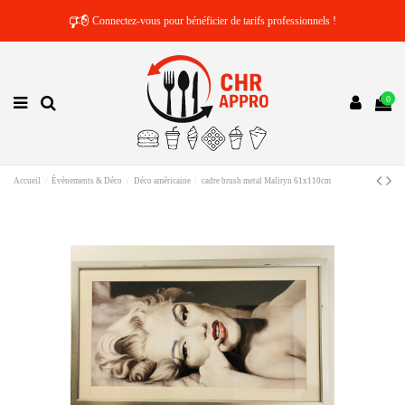
🕫
Connectez-vous pour bénéficier de tarifs professionnels !
0
Accueil
Évènements & Déco
Déco américaine
cadre brush metal Maliryn 61x110cm