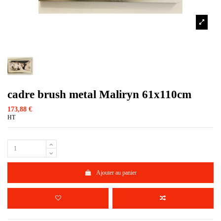
cadre brush metal Maliryn 61x110cm
173,88 €
HT
Ajouter au panier