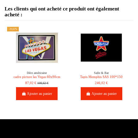
Les clients qui ont acheté ce produit ont également
acheté :
-20,62%
Déco américaine
Salle & Bar
cadre picture las Vegas 60x90cm
Tapis Memphis SAS 100*150
87,02 €
109,62 €
246,02 €
Ajouter au panier
Ajouter au panier