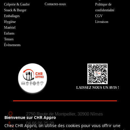
Contactez-nous
Crêperie & Gaufre
Politique de
Snack & Burger
confidentialité
Emballages
CGV
Hygiène
Livraison
Matériel
Enfants
Tenues
Évènements
LAISSEZ NOUS UN AVIS !
2750 Route de Montpellier, 30900 Nîmes
Bienvenue sur CHR Appro
04 66 06 25 29
Chez CHR Appro, on utilise des cookies pour vous offrir une