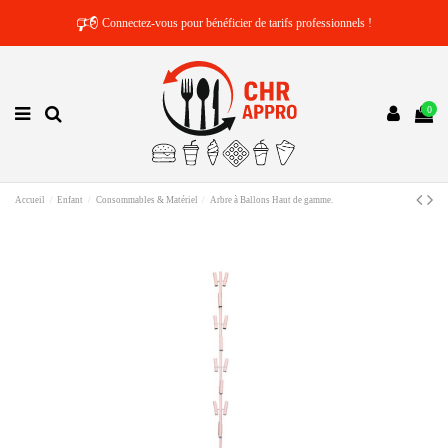
🕫
Connectez-vous pour bénéficier de tarifs professionnels !
0
Accueil
Enfant
Consommables & Matériel
Arbre à Ballons Haut de gamme.