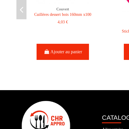
Couvert
Cuillères dessert bois 160mm x100
4,03 €
Stic
Ajouter au panier
CATALO