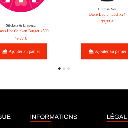
Bière & Vin
Bière Bud 5° 33cl x24
32,75 €
Stickers & Drapeau
kers Hot Chicken Burger x500
49,77 €
Ajouter au panier
Ajouter au panier
GUE
INFORMATIONS
LÉGAL