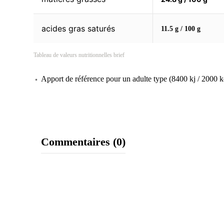
acides gras saturés
11.5 g / 100 g
Tableau de valeurs nutritionnelles brief
Apport de référence pour un adulte type (8400 kj / 2000 k
﹡
Commentaires (0)