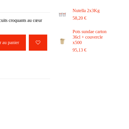
Nutella 2x3Kg
58,20 €
scuits croquants au cœur
Pots sundae carton
36cl + couvercle
 au panier
x500
95,13 €