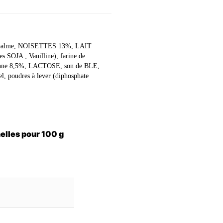
de palme, NOISETTES 13%, LAIT
s SOJA ; Vanilline), farine de
canne 8,5%, LACTOSE, son de BLE,
l, poudres à lever (diphosphate
nelles pour 100 g