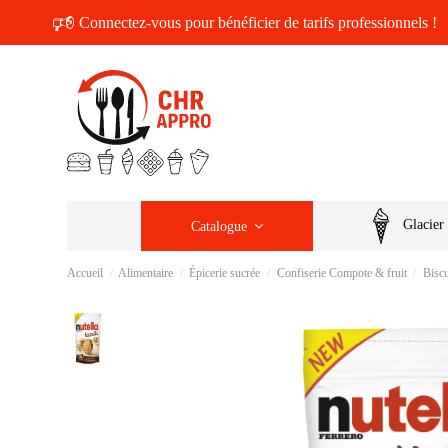
🕫
Connectez-vous pour bénéficier de tarifs professionnels !
Glacier
Catalogue
Accueil
Alimentaire
Épicerie sucrée
Confiserie Compote & fruit
Biscu