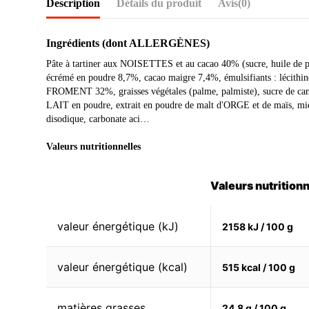
Description
Détails du produit
Avis
(0)
Ingrédients (dont ALLERGÈNES)
Pâte à tartiner aux NOISETTES et au cacao 40% (sucre, huile 
écrémé en poudre 8,7%, cacao maigre 7,4%, émulsifiants : lécithine
FROMENT 32%, graisses végétales (palme, palmiste), sucre de 
LAIT en poudre, extrait en poudre de malt d'ORGE et de maïs, mie
disodique, carbonate aci…
Valeurs nutritionnelles
Valeurs nutrition
valeur énergétique (kJ)
2158 kJ / 100 g
valeur énergétique (kcal)
515 kcal / 100 g
matières grasses
24.8 g / 100 g