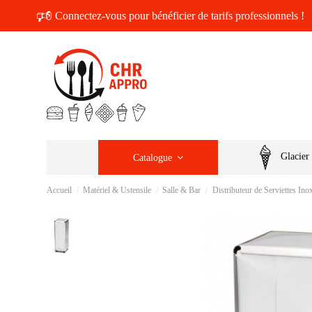
🕫
Connectez-vous pour bénéficier de tarifs professionnels !
Glacier
Catalogue
Accueil
Matériel & Ustensile
Salle & Bar
Distributeur de Serviettes Ino