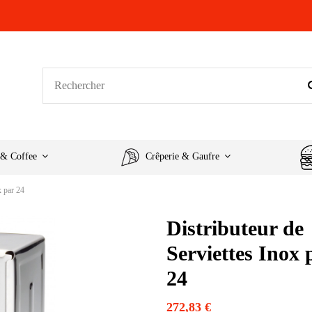
 & Coffee
Crêperie & Gaufre
x par 24
Distributeur de
Serviettes Inox 
24
272,83 €