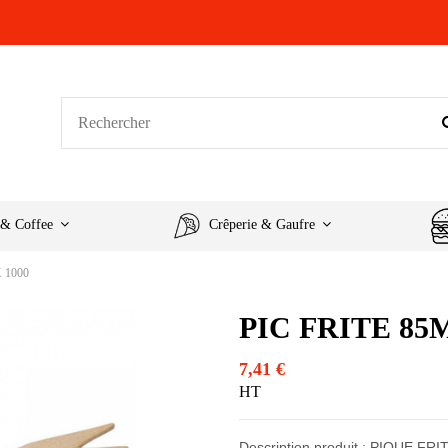
 & Coffee
Crêperie & Gaufre
 1000
PIC FRITE 85
7,41 €
HT
Description produit : PIQUE FR