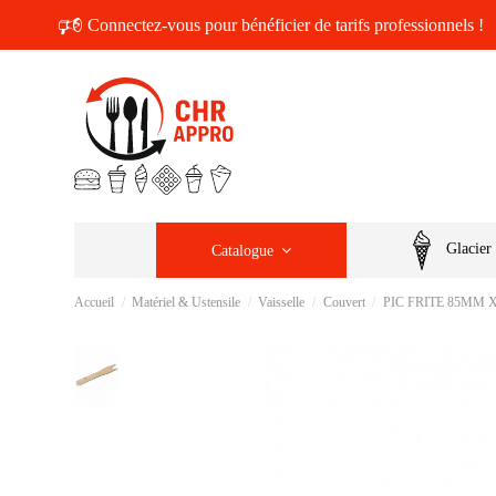
🕫
Connectez-vous pour bénéficier de tarifs professionnels !
Glacier
Catalogue
Accueil
Matériel & Ustensile
Vaisselle
Couvert
PIC FRITE 85MM X