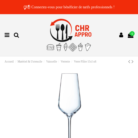
🕫
Connectez-vous pour bénéficier de tarifs professionnels !
0
Accueil
Matériel & Ustensile
Vaisselle
Verrerie
Verre Flûte 15cl x6