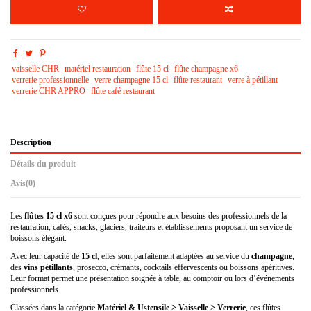
vaisselle CHR
matériel restauration
flûte 15 cl
flûte champagne x6
verrerie professionnelle
verre champagne 15 cl
flûte restaurant
verre à pétillant
verrerie CHR APPRO
flûte café restaurant
Description
Détails du produit
Avis
(0)
Les
flûtes 15 cl x6
sont conçues pour répondre aux besoins des professionnels de la
restauration, cafés, snacks, glaciers, traiteurs et établissements proposant un service de
boissons élégant.
Avec leur capacité de
15 cl
, elles sont parfaitement adaptées au service du
champagne
,
des
vins pétillants
, prosecco, crémants, cocktails effervescents ou boissons apéritives.
Leur format permet une présentation soignée à table, au comptoir ou lors d’événements
professionnels.
Classées dans la catégorie
Matériel & Ustensile > Vaisselle > Verrerie
, ces flûtes