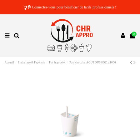
🕫
Connectez-vous pour bénéficier de tarifs professionnels !
0
Accueil
Emballage & Papeterie
Pot & gobelet
Pots chocolat AQUEOUS 8OZ x 1000