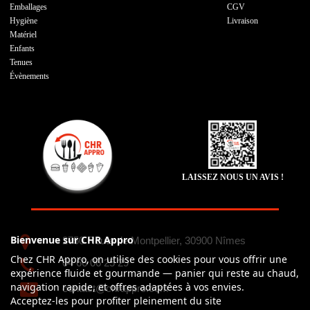
Emballages
CGV
Hygiène
Livraison
Matériel
Enfants
Tenues
Évènements
LAISSEZ NOUS UN AVIS !
Bienvenue sur CHR Appro
2750 Route de Montpellier, 30900 Nîmes
Chez CHR Appro, on utilise des cookies pour vous offrir une
04 66 06 25 29
expérience fluide et gourmande — panier qui reste au chaud,
navigation rapide, et offres adaptées à vos envies.
contact@chrappro.com
Acceptez-les pour profiter pleinement du site