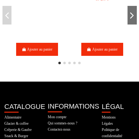
Ajouter au panier
Ajouter au panier
INFORMATIONS
CATALOGUE
LÉGAL
Mon compte
Alimentaire
Mentions
Qui sommes-nous ?
Glacier & coffee
Légales
Contactez-nous
Crêperie & Gaufre
Politique de
Snack & Burger
confidentialité