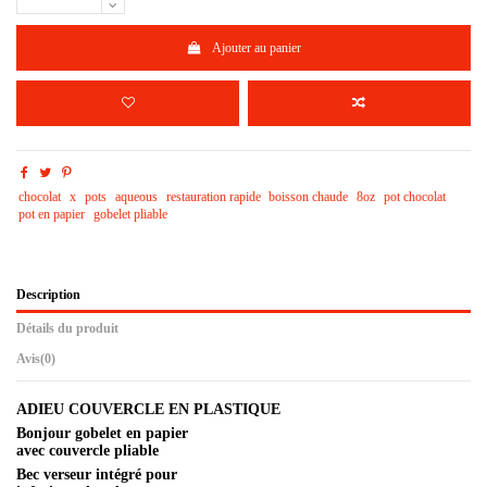
Ajouter au panier
chocolat
x
pots
aqueous
restauration rapide
boisson chaude
8oz
pot chocolat
pot en papier
gobelet pliable
Description
Détails du produit
Avis
(0)
ADIEU COUVERCLE EN PLASTIQUE
Bonjour gobelet en papier
avec couvercle pliable
Bec verseur intégré pour