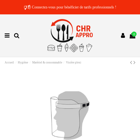
🕫
Connectez-vous pour bénéficier de tarifs professionnels !
0
Accueil
Hygiène
Matériel & consommable
Visière plexi