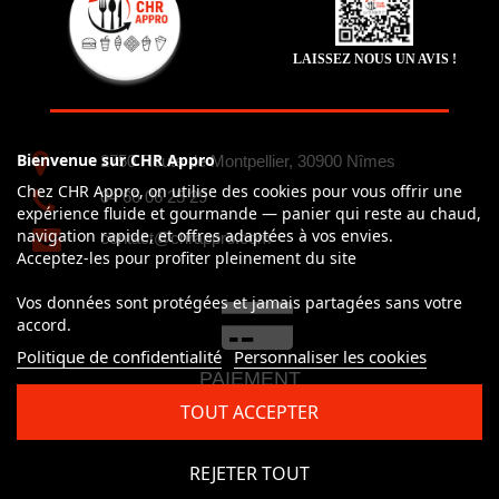
LAISSEZ NOUS UN AVIS !
Bienvenue sur CHR Appro
2750 Route de Montpellier, 30900 Nîmes
Chez CHR Appro, on utilise des cookies pour vous offrir une
04 66 06 25 29
expérience fluide et gourmande — panier qui reste au chaud,
navigation rapide, et offres adaptées à vos envies.
contact@chrappro.com
Acceptez-les pour profiter pleinement du site
Vos données sont protégées et jamais partagées sans votre
accord.
Politique de confidentialité
Personnaliser les cookies
PAIEMENT
100% simple et sécurisé
TOUT ACCEPTER
CB, Visa, Mastercard, Paypal
REJETER TOUT