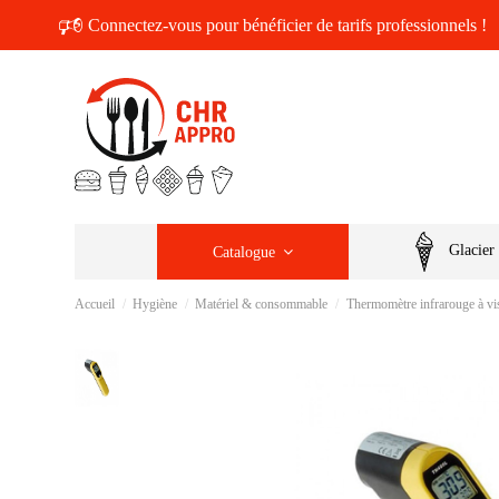
🕫
Connectez-vous pour bénéficier de tarifs professionnels !
Glacier
Catalogue
Accueil
Hygiène
Matériel & consommable
Thermomètre infrarouge à vis