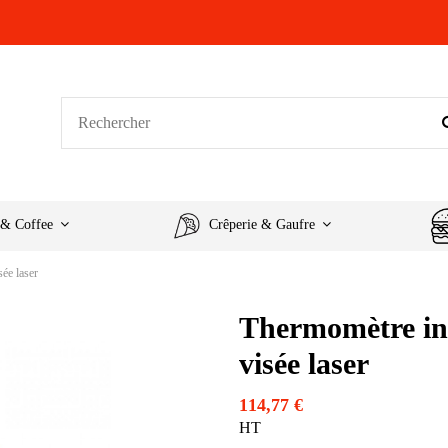
 & Coffee
Crêperie & Gaufre
ée laser
Thermomètre in
visée laser
114,77 €
HT