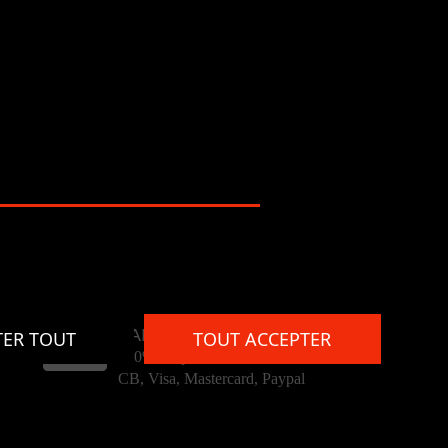
PAIEMENT
TER TOUT
TOUT ACCEPTER
100% simple et sécurisé
CB, Visa, Mastercard, Paypal