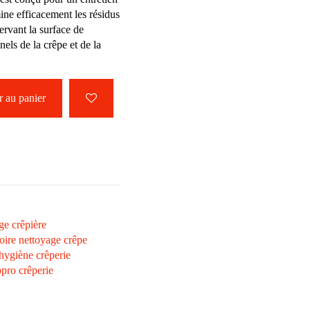
mine efficacement les résidus
ervant la surface de
nels de la crêpe et de la
 au panier
ge crêpière
oire nettoyage crêpe
hygiène crêperie
ppro crêperie