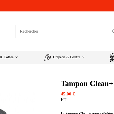
 & Coffee
Crêperie & Gaufre
Tampon Clean+ 
45,00 €
HT
Le tampon Clean+ pour crêpière 