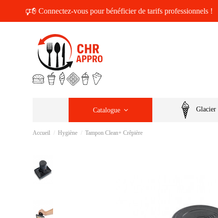
🕫
Connectez-vous pour bénéficier de tarifs professionnels !
Glacier
Catalogue
Accueil
Hygiène
Tampon Clean+ Crêpière