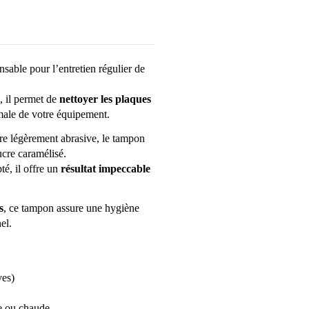
nsable pour l’entretien régulier de
, il permet de
nettoyer les plaques
imale de votre équipement.
ure légèrement abrasive, le tampon
ucre caramélisé.
té, il offre un
résultat impeccable
s
, ce tampon assure une hygiène
el.
ves)
de ou chaude