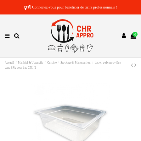
🕫
Connectez-vous pour bénéficier de tarifs professionnels !
0
Accueil
Matériel & Ustensile
Cuisine
Stockage & Manutention
bac en polypropylène
sans BPA pour bac GN1/2