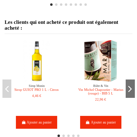
Les clients qui ont acheté ce produit ont également
acheté :
Sirop Monin
Bière & Vin
Sirop GUIOT PRO 1 L - Citron
Vin Michel Chapoutier - Marius
(rouge) - BIB 5 L
4,46 €
22,96 €
Ajouter au panier
Ajouter au panier