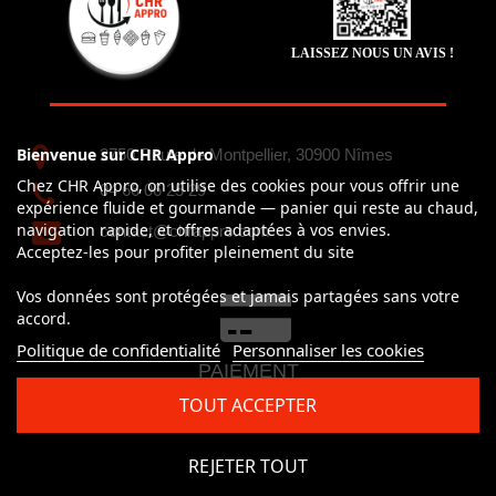
LAISSEZ NOUS UN AVIS !
Bienvenue sur CHR Appro
2750 Route de Montpellier, 30900 Nîmes
Chez CHR Appro, on utilise des cookies pour vous offrir une
04 66 06 25 29
expérience fluide et gourmande — panier qui reste au chaud,
navigation rapide, et offres adaptées à vos envies.
contact@chrappro.com
Acceptez-les pour profiter pleinement du site
Vos données sont protégées et jamais partagées sans votre
accord.
Politique de confidentialité
Personnaliser les cookies
PAIEMENT
100% simple et sécurisé
TOUT ACCEPTER
CB, Visa, Mastercard, Paypal
REJETER TOUT