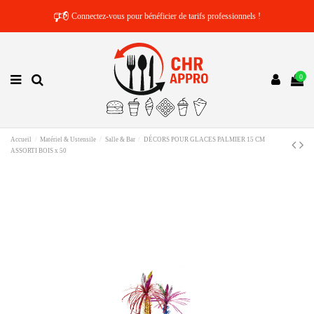
🕫
Connectez-vous pour bénéficier de tarifs professionnels !
0
Accueil
Matériel & Ustensile
Salle & Bar
DÉCORS POUR GLACES PALMIER 15 CM
ASSORTI BOIS x 50