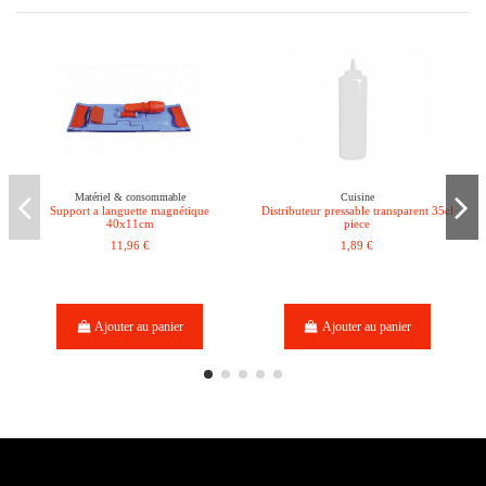
Matériel & consommable
Cuisine
Support a languette magnétique
Distributeur pressable transparent 35cl
40x11cm
piece
11,96 €
1,89 €
Ajouter au panier
Ajouter au panier