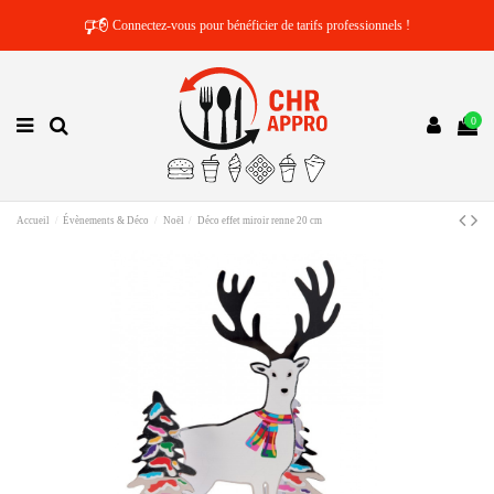
🕫
Connectez-vous pour bénéficier de tarifs professionnels !
0
Accueil
Évènements & Déco
Noël
Déco effet miroir renne 20 cm