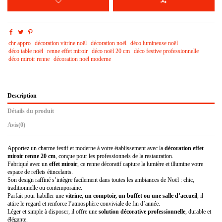
chr appro
décoration vitrine noël
décoration noël
déco lumineuse noël
déco table noël
renne effet miroir
déco noël 20 cm
déco festive professionnelle
déco miroir renne
décoration noël moderne
Description
Détails du produit
Avis
(0)
Apportez un charme festif et moderne à votre établissement avec la
décoration effet
miroir renne 20 cm
, conçue pour les professionnels de la restauration.
Fabriqué avec un
effet miroir
, ce renne décoratif capture la lumière et illumine votre
espace de reflets étincelants.
Son design raffiné s’intègre facilement dans toutes les ambiances de Noël : chic,
traditionnelle ou contemporaine.
Parfait pour habiller une
vitrine, un comptoir, un buffet ou une salle d’accueil
, il
attire le regard et renforce l’atmosphère conviviale de fin d’année.
Léger et simple à disposer, il offre une
solution décorative professionnelle
, durable et
élégante.