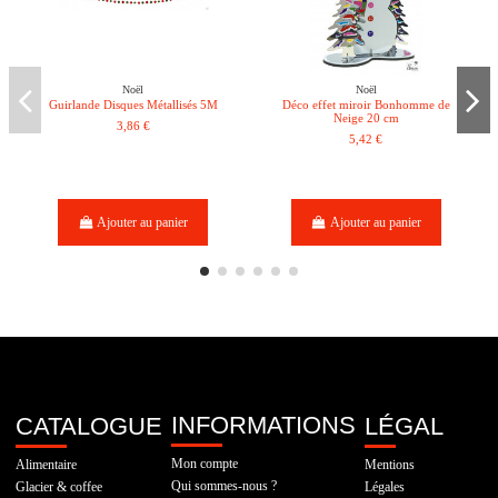
Noël
Noël
Guirlande Disques Métallisés 5M
Déco effet miroir Bonhomme de
Neige 20 cm
3,86 €
5,42 €
Ajouter au panier
Ajouter au panier
INFORMATIONS
CATALOGUE
LÉGAL
Mon compte
Alimentaire
Mentions
Qui sommes-nous ?
Glacier & coffee
Légales