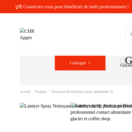
🕫
Connectez-vous pour bénéficier de tarifs professionnels !
Catalogue
Glacie
Accueil
Hygiène
Nettoyant désinfectant contact alimentaire 5L