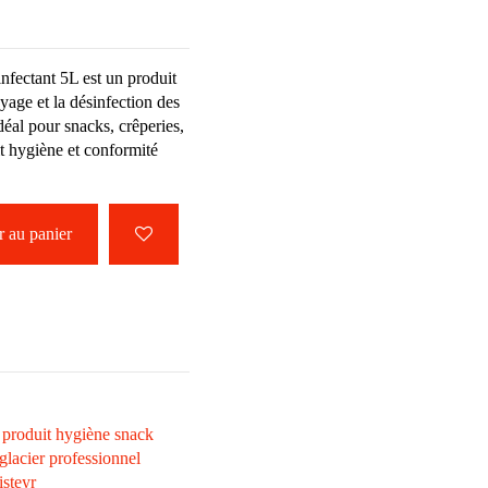
nfectant 5L est un produit
yage et la désinfection des
déal pour snacks, crêperies,
tit hygiène et conformité
 au panier
produit hygiène snack
glacier professionnel
isteyr