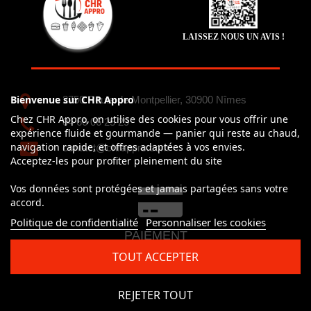
LAISSEZ NOUS UN AVIS !
Bienvenue sur CHR Appro
2750 Route de Montpellier, 30900 Nîmes
Chez CHR Appro, on utilise des cookies pour vous offrir une
04 66 06 25 29
expérience fluide et gourmande — panier qui reste au chaud,
navigation rapide, et offres adaptées à vos envies.
contact@chrappro.com
Acceptez-les pour profiter pleinement du site
Vos données sont protégées et jamais partagées sans votre
accord.
Politique de confidentialité
Personnaliser les cookies
PAIEMENT
100% simple et sécurisé
TOUT ACCEPTER
CB, Visa, Mastercard, Paypal
REJETER TOUT