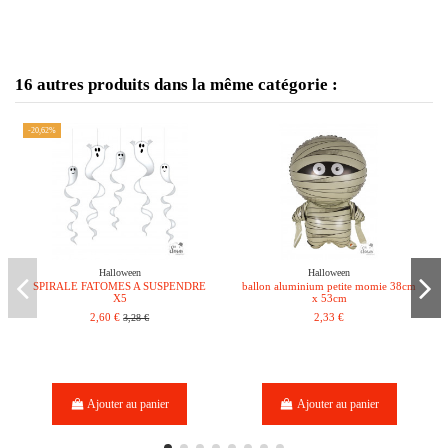
16 autres produits dans la même catégorie :
-20,62%
Halloween
Halloween
SPIRALE FATOMES A SUSPENDRE
ballon aluminium petite momie 38cm
X5
x 53cm
2,60 €
3,28 €
2,33 €
Ajouter au panier
Ajouter au panier