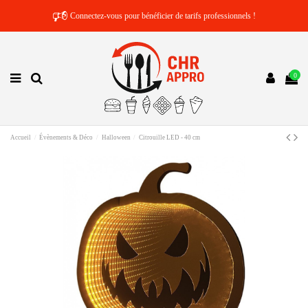
🕫
Connectez-vous pour bénéficier de tarifs professionnels !
0
Accueil
Évènements & Déco
Halloween
Citrouille LED - 40 cm