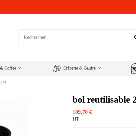
 & Coffee
Crêperie & Gaufre
l x25
bol reutilisable
109,70 €
HT