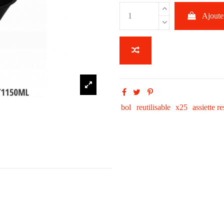
Ajouter
bol
reutilisable
x25
assiette r