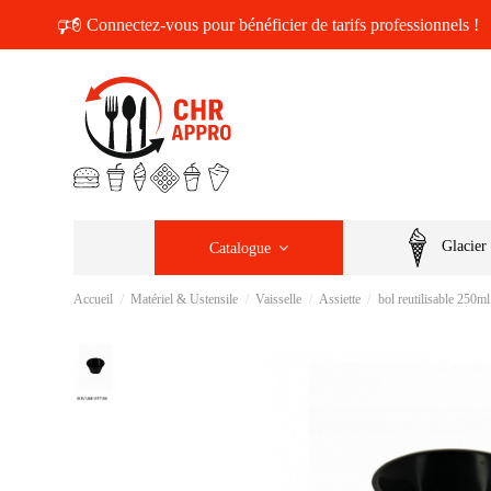
🕫
Connectez-vous pour bénéficier de tarifs professionnels !
Glacier
Catalogue
Accueil
Matériel & Ustensile
Vaisselle
Assiette
bol reutilisable 250m