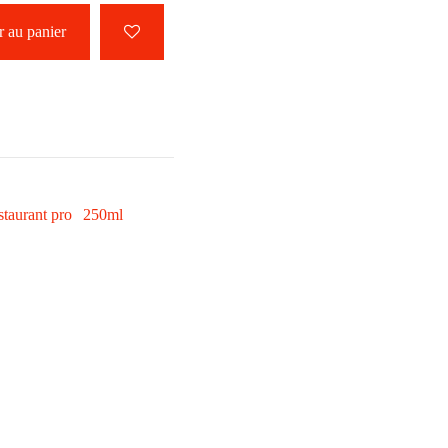
 au panier
estaurant pro
250ml