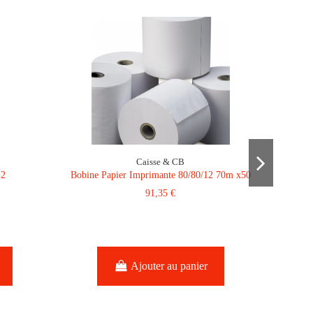
Caisse & CB
12
Bobine Papier Imprimante 80/80/12 70m x50
91,35 €
SIRO
Ajouter au panier